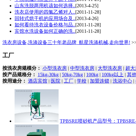
山东洗脱两用机该如何选择..
[2013-4-25]
洗衣店使用的四氯乙烯对人..
[2011-11-28]
回转式烘干机的应用场合及..
[2013-4-26]
如何看待洗衣设备价格与品..
[2011-11-28]
宾馆水洗设备如何正确的洗..
[2011-11-28]
洗衣房设备,洗涤设备三十年老品牌_航星洗涤机械,走向世界!
>
工厂
按洗衣房规模分：
小型洗衣房
|
中型洗衣房
|
大型洗衣房
|
超大
按产品规格分：
15kg-30kg
|
50kg-70kg
|
100kg
|
100kg以上
|
其
按用途分：
酒店宾馆
|
医院
|
工厂
|
学校
|
加盟连锁
|
洗浴中心
|
TPBSRE喷砂机
产品型号：TPBSRE-