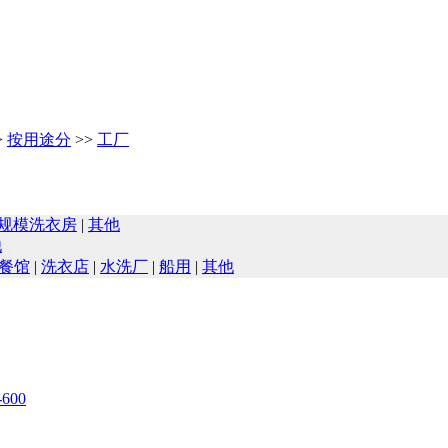
>
按用途分
>>
工厂
规模洗衣房
|
其他
他
餐馆
|
洗衣店
|
水洗厂
|
船用
|
其他
600