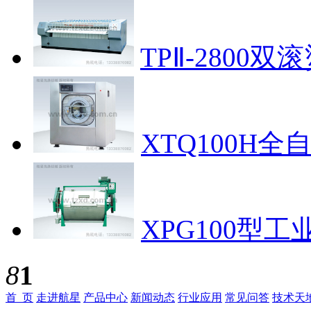
TPⅡ-2800双
XTQ100H
XPG100型
8
1
首 页
走进航星
产品中心
新闻动态
行业应用
常见问答
技术天