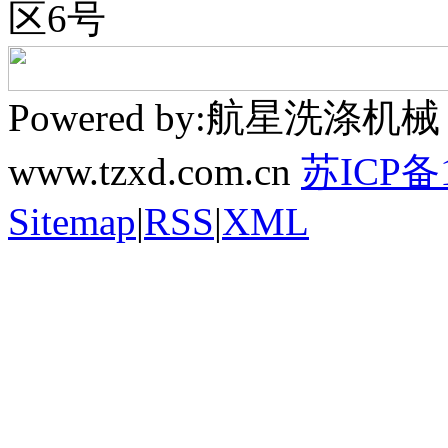
区6号
Powered by:航星洗
www.tzxd.com.cn
苏ICP备1
Sitemap
|
RSS
|
XML