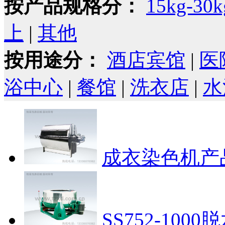
按产品规格分：
15kg-30k
上
|
其他
按用途分：
酒店宾馆
|
医
浴中心
|
餐馆
|
洗衣店
|
水
成衣染色机
产
SS752-1000