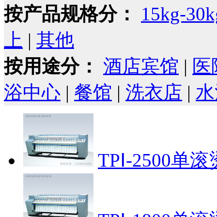
按产品规格分：
15kg-30k
上
|
其他
按用途分：
酒店宾馆
|
医
浴中心
|
餐馆
|
洗衣店
|
水
TPⅠ-2500单