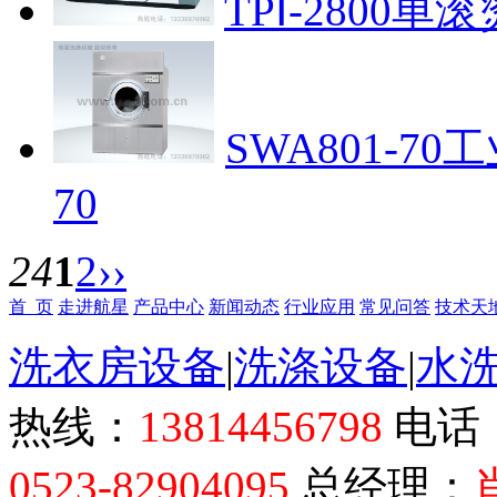
TPⅠ-2800单
SWA801-7
70
24
1
2
››
首 页
走进航星
产品中心
新闻动态
行业应用
常见问答
技术天
洗衣房设备
|
洗涤设备
|
水
热线：
13814456798
电话
0523-82904095
总经理：