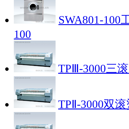
SWA801-1
100
TPⅢ-3000
TPⅡ-3000双