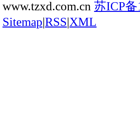
www.tzxd.com.cn
苏ICP备1
Sitemap
|
RSS
|
XML