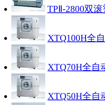
TPⅡ-2800双
XTQ100H
XTQ70H全
XTQ50H全