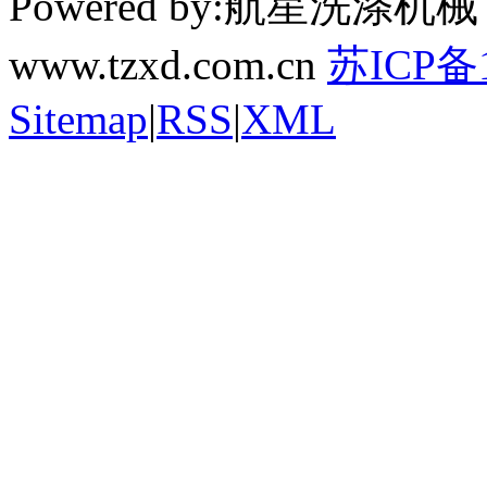
Powered by:航星洗
www.tzxd.com.cn
苏ICP备1
Sitemap
|
RSS
|
XML