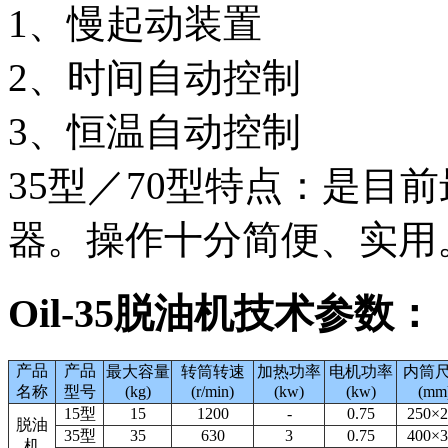
1、慢起动装置
2、时间自动控制
3、恒温自动控制
35型／70型特点：是目
器。操作十分简便、实用
Oil-35脱油机技术参数：
产品
产品
最大容量
转筒转速
加热功率
电机功率
内筒
名称
型号
(kg)
(r/min)
(kw)
(kw)
(mm
15型
15
1200
-
0.75
250×2
脱油
35型
35
630
3
0.75
400×3
机