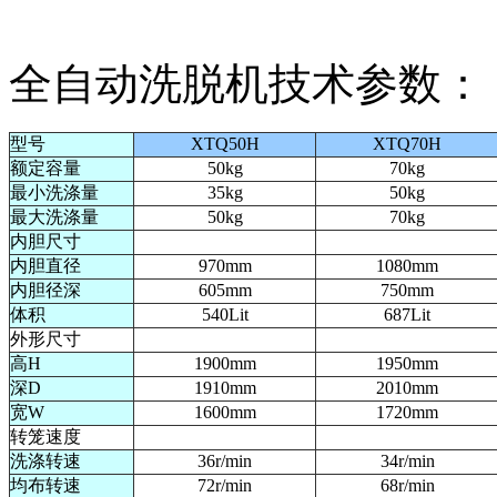
全自动洗脱机技术参数：
型号
XTQ50H
XTQ70H
额定容量
50kg
70kg
最小洗涤量
35kg
50kg
最大洗涤量
50kg
70kg
内胆尺寸
内胆直径
970mm
1080mm
内胆径深
605mm
750mm
体积
540Lit
687Lit
外形尺寸
高H
1900mm
1950mm
深D
1910mm
2010mm
宽W
1600mm
1720mm
转笼速度
洗涤转速
36r/min
34r/min
均布转速
72r/min
68r/min