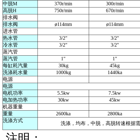
中脱M
370r/min
300r/min
高脱H
750r/min
670r/min
排水阀
排水阀
ø114mm
ø114mm
进水管
热水管
3/2"
3/2"
冷水管
3/2"
3/2"
蒸汽管
蒸汽管
1"
1"
每缸耗汽量
30kg
45kg
洗涤耗水量
1000kg
1440ka
电源
电源
电机功率
5.5kw
7.5kw
电加热功率
30kw
45kw
机器重量
重量
2600ka
2800ka
洗涤方式
洗涤，均布，中脱，高脱转速根据
注明：