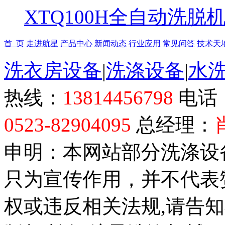
XTQ100H全自动洗脱
首 页
走进航星
产品中心
新闻动态
行业应用
常见问答
技术天
洗衣房设备
|
洗涤设备
|
水
热线：
13814456798
电话
0523-82904095
总经理：
申明：本网站部分洗涤设
只为宣传作用，并不代表
权或违反相关法规,请告