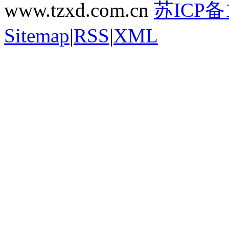
www.tzxd.com.cn
苏ICP备1
Sitemap
|
RSS
|
XML