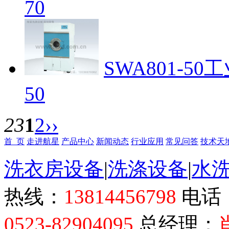
70
SWA801-5
50
23
1
2
››
首 页
走进航星
产品中心
新闻动态
行业应用
常见问答
技术天
洗衣房设备
|
洗涤设备
|
水
热线：
13814456798
电话
0523-82904095
总经理：