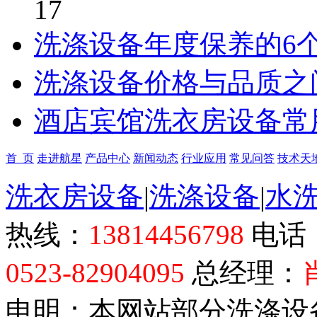
17
洗涤设备年度保养的6
洗涤设备价格与品质之
酒店宾馆洗衣房设备常
首 页
走进航星
产品中心
新闻动态
行业应用
常见问答
技术天
洗衣房设备
|
洗涤设备
|
水
热线：
13814456798
电话
0523-82904095
总经理：
申明：本网站部分洗涤设