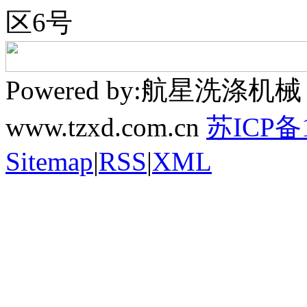
区6号
Powered by:航星洗
www.tzxd.com.cn
苏ICP备1
Sitemap
|
RSS
|
XML