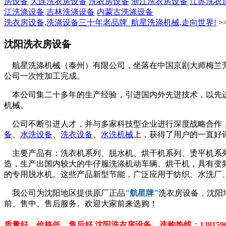
房设备
大连洗衣房设备
洗衣房设备
浙江洗衣房设备
江苏洗衣
江洗涤设备
吉林洗涤设备
内蒙古洗涤设备
洗衣房设备,洗涤设备三十年老品牌_航星洗涤机械,走向世界!
>
沈阳洗衣房设备
航星洗涤机械（泰州）有限公司，坐落在中国京剧大师梅兰芳
公司一次性加工完成。
本公司集二十多年的生产经验，引进国内外先进技术，以先进
机械。
公司不断引进人才，并与多家科技型企业进行深度战略合作，
备
、
水洗设备
、
洗衣设备
、
水洗机械
上，获得了用户的一直好
主要产品有：洗衣机系列、脱水机、烘干机系列、烫平机系列
造，生产出国内较大的牛仔服洗涤机动车辆、烘干机，具有变频调速
的专用脱水机。这些产品新型节能，广泛应用于纺织、水洗厂
我公司为沈阳地区提供原厂正品
"航星牌"
洗衣房设备，沈阳
前、售中、售后服务。欢迎大家前来选购！
质量好、价格低、售后好 沈阳洗衣房设备 选购热线：13815966