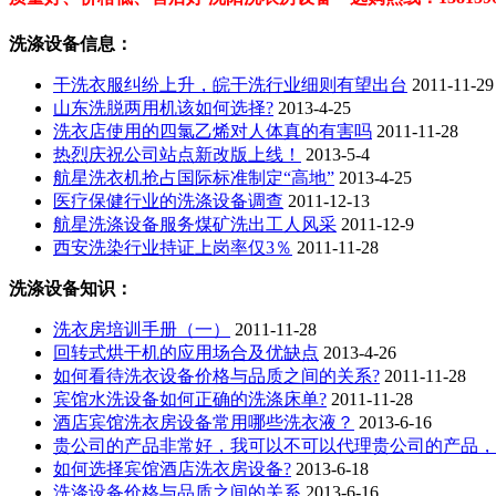
洗涤设备信息：
干洗衣服纠纷上升，皖干洗行业细则有望出台
2011-11-29
山东洗脱两用机该如何选择?
2013-4-25
洗衣店使用的四氯乙烯对人体真的有害吗
2011-11-28
热烈庆祝公司站点新改版上线！
2013-5-4
航星洗衣机抢占国际标准制定“高地”
2013-4-25
医疗保健行业的洗涤设备调查
2011-12-13
航星洗涤设备服务煤矿洗出工人风采
2011-12-9
西安洗染行业持证上岗率仅3％
2011-11-28
洗涤设备知识：
洗衣房培训手册（一）
2011-11-28
回转式烘干机的应用场合及优缺点
2013-4-26
如何看待洗衣设备价格与品质之间的关系?
2011-11-28
宾馆水洗设备如何正确的洗涤床单?
2011-11-28
酒店宾馆洗衣房设备常用哪些洗衣液？
2013-6-16
贵公司的产品非常好，我可以不可以代理贵公司的产品，
如何选择宾馆酒店洗衣房设备?
2013-6-18
洗涤设备价格与品质之间的关系
2013-6-16