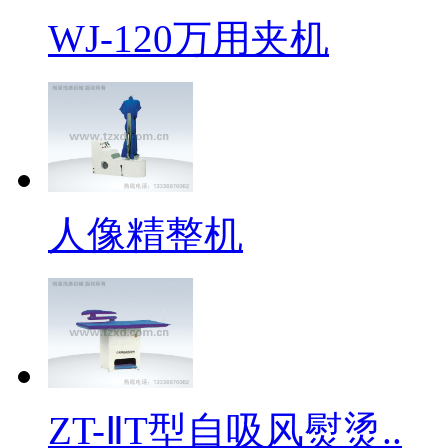
WJ-120万用夹机
人像精整机
ZT-ⅡT型自吸风熨烫..