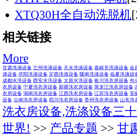
XTQ30H全自动洗脱机
[
相关链接
More
甘肃洗涤设备
兰州洗涤设备
天水洗涤设备
嘉峪关洗涤设备
金
涤设备
庆阳洗涤设备
定西洗涤设备
陇南洗涤设备
临夏洗涤设
成都水洗设备
西安水洗设备
太原水洗设备
银川洗衣房设备
包
衣房设备
宁夏洗衣房设备
新疆洗衣房设备
黑龙江洗衣房设备
衣房设备
湖南洗衣房设备
江西洗衣房设备
江苏洗衣房设备
安
设备
云南洗衣房设备
四川洗衣房设备
贵州洗衣房设备
山东洗
洗衣房设备,洗涤设备三十
世界!
>>
产品专题
>>
甘