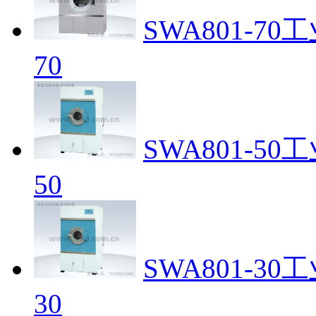
SWA801-7
70
SWA801-5
50
SWA801-3
30