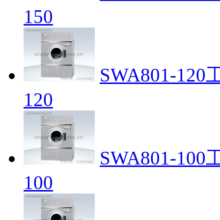
150
SWA801-1
120
SWA801-1
100