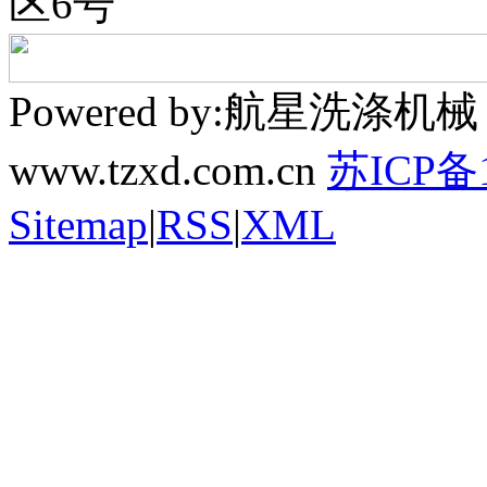
区6号
Powered by:航星洗
www.tzxd.com.cn
苏ICP备1
Sitemap
|
RSS
|
XML